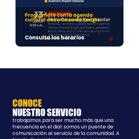
Prográmate con la agenda
Pr
cultural de La Casa de Tod@s.
Ad
Consulta los horarios
8:
CONOCE
NUESTRO SERVICIO
trabajamos para ser mucho más que una
frecuencia en el dial: somos un puente de
comunicación al servicio de la comunidad. A