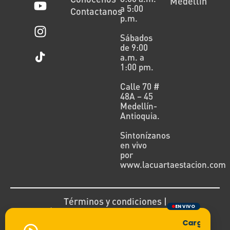
Medellín
a 5:00
Contactanos
p.m.
Sábados
de 9:00
a.m. a
1:00 pm.
Calle 70 #
48A – 45
Medellín-
Antioquia.
Sintonízanos
en vivo
por
www.lacuartaestacion.com
Términos y condiciones |
EN VIVO
Política de devoluciones y reembolsos
Cargando tra