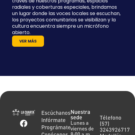
través de nuestros programas, espacios
radiales y coberturas especiales, brindamos
un lugar donde las voces locales se escuchan,
los proyectos comunitarios se visibilizan y la
cultura encuentra siempre un micrófono
abierto.
VER MÁS
Nuestra
Escúchanos
sede
Télefono
Infórmate
Lunes a
(57)
Prográmate
viernes de
3243926717
Conócenos
8:00 a.m.