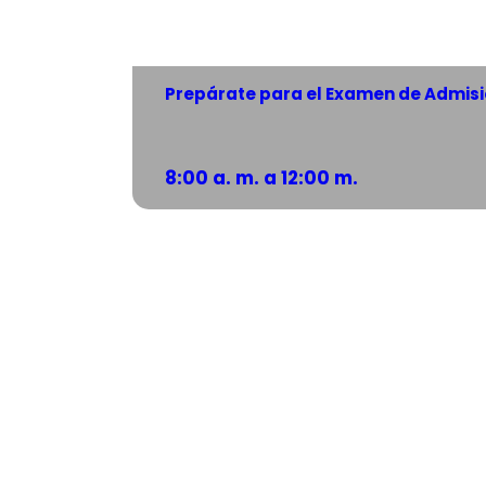
Prepárate para el Examen de Admisió
8:00 a. m. a 12:00 m.