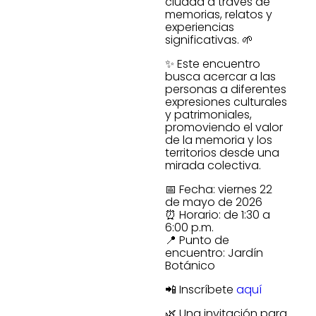
ciudad a través de
memorias, relatos y
experiencias
significativas. 🌱
✨ Este encuentro
busca acercar a las
personas a diferentes
expresiones culturales
y patrimoniales,
promoviendo el valor
de la memoria y los
territorios desde una
mirada colectiva.
📅 Fecha: viernes 22
de mayo de 2026
⏰ Horario: de 1:30 a
6:00 p.m.
📍 Punto de
encuentro: Jardín
Botánico
📲 Inscríbete
aquí
🌿 Una invitación para