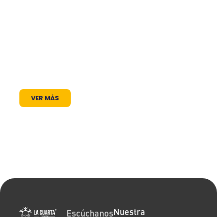
trabajamos para ser mucho más que una
frecuencia en el dial: somos un puente de
comunicación al servicio de la comunidad. A
través de nuestros programas, espacios
radiales y coberturas especiales, brindamos
un lugar donde las voces locales se escuchan,
los proyectos comunitarios se visibilizan y la
cultura encuentra siempre un micrófono
abierto.
VER MÁS
Nuestra
Escúchanos