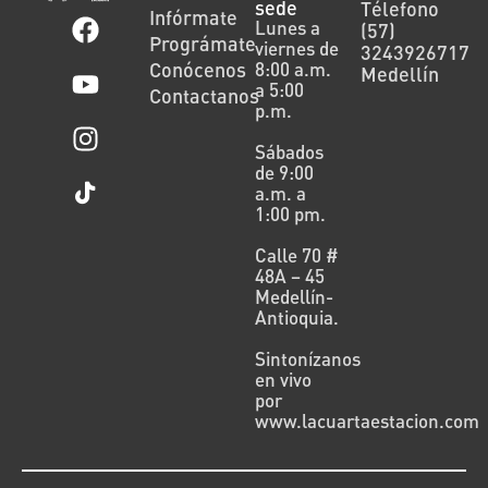
sede
Télefono
Infórmate
Lunes a
(57)
Prográmate
viernes de
3243926717
Conócenos
8:00 a.m.
Medellín
a 5:00
Contactanos
p.m.
Sábados
de 9:00
a.m. a
1:00 pm.
Calle 70 #
48A – 45
Medellín-
Antioquia.
Sintonízanos
en vivo
por
www.lacuartaestacion.com