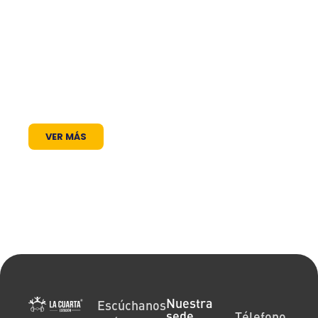
frecuencia en el dial: somos un puente de
comunicación al servicio de la comunidad. A
través de nuestros programas, espacios
radiales y coberturas especiales, brindamos
un lugar donde las voces locales se escuchan,
los proyectos comunitarios se visibilizan y la
cultura encuentra siempre un micrófono
abierto.
VER MÁS
Nuestra
Escúchanos
sede
Télefono