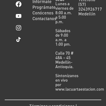
Infórmate
Lunes a
(57)
Prográmate
viernes de
3243926717
Conócenos
8:00 a.m.
Medellín
a 5:00
Contactanos
p.m.
Sábados
de 9:00
a.m. a
1:00 pm.
Calle 70 #
48A – 45
Medellín-
Antioquia.
Sintonízanos
en vivo
por
www.lacuartaestacion.com
Términos y condiciones |