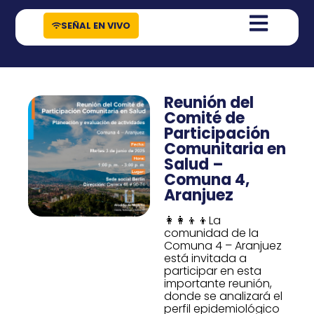
contenido
SEÑAL EN VIVO
Reunión del
Comité de
Participación
Comunitaria en
Salud –
Comuna 4,
Aranjuez
👩‍👩‍👦‍👦La
comunidad de la
Comuna 4 – Aranjuez
está invitada a
participar en esta
importante reunión,
donde se analizará el
perfil epidemiológico