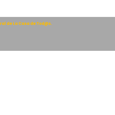
ral de La Casa de Tod@s.
O