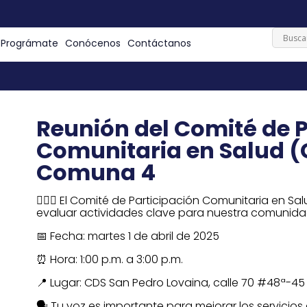
Prográmate
Conócenos
Contáctanos
Reunión del Comité de P
Comunitaria en Salud 
Comuna 4
🙋🏻‍♀️ El Comité de Participación Comunitaria en 
evaluar actividades clave para nuestra comunida
📅 Fecha: martes 1 de abril de 2025
⏰ Hora: 1:00 p.m. a 3:00 p.m.
📍 Lugar: CDS San Pedro Lovaina, calle 70 #48ª-45
🗣️ Tu voz es importante para mejorar los servicios 