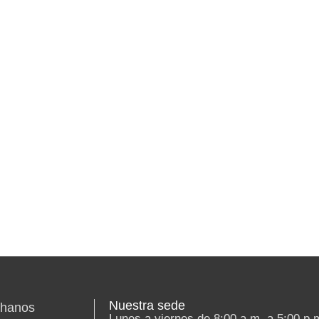
cuencia en el
ervicio de la
mas, espacios
n lugar donde
munitarios se
e un micrófono
abierto.
Nuestra sede
chanos
Lunes a viernes de 8:00 a.m. a 5:00 p.