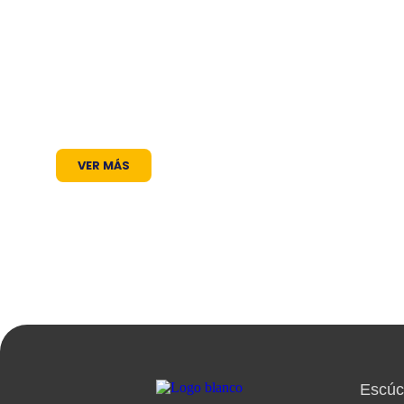
trabajamos para ser mucho más que una fre
dial: somos un puente de comunicación al s
comunidad. A través de nuestros progra
radiales y coberturas especiales, brindamos u
las voces locales se escuchan, los proyectos co
visibilizan y la cultura encuentra siempr
VER MÁS
Escú