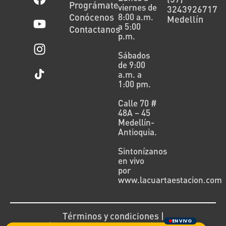
Prográmate
viernes de
3243926717
Conócenos
8:00 a.m.
Medellín
a 5:00
Contactanos
p.m.
Sábados
de 9:00
a.m. a
1:00 pm.
Calle 70 #
48A – 45
Medellín-
Antioquia.
Sintonízanos
en vivo
por
www.lacuartaestacion.com
Términos y condiciones |
EN VIVO
Política de devoluciones y reembolsos