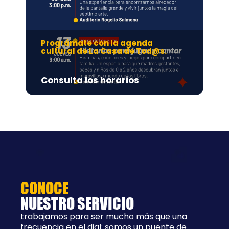
Prográmate con la agenda
Pr
cultural de La Casa de Tod@s.
Ad
Consulta los horarios
8:
CONOCE
NUESTRO SERVICIO
trabajamos para ser mucho más que una
frecuencia en el dial: somos un puente de