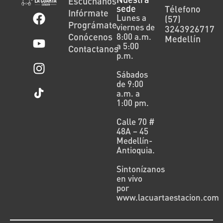
Escúchanos
sede
Télefono
Infórmate
Lunes a
(57)
Prográmate
viernes de
3243926717
Conócenos
8:00 a.m.
Medellín
a 5:00
Contactanos
p.m.
Sábados
de 9:00
a.m. a
1:00 pm.
Calle 70 #
48A – 45
Medellín-
Antioquia.
Sintonízanos
en vivo
por
www.lacuartaestacion.com