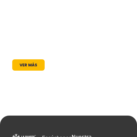
trabajamos para ser mucho más que una
frecuencia en el dial: somos un puente de
comunicación al servicio de la comunidad. A
través de nuestros programas, espacios
radiales y coberturas especiales, brindamos
un lugar donde las voces locales se escuchan,
los proyectos comunitarios se visibilizan y la
cultura encuentra siempre un micrófono
abierto.
VER MÁS
Nuestra