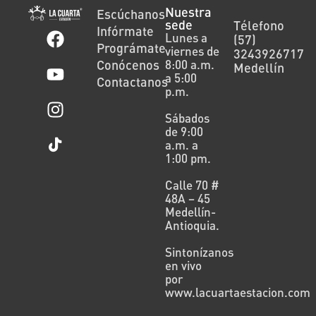
Nuestra
Escúchanos
sede
Télefono
Infórmate
Lunes a
(57)
Prográmate
viernes de
3243926717
Conócenos
8:00 a.m.
Medellín
a 5:00
Contactanos
p.m.
Sábados
de 9:00
a.m. a
1:00 pm.
Calle 70 #
48A – 45
Medellín-
Antioquia.
Sintonízanos
en vivo
por
www.lacuartaestacion.com