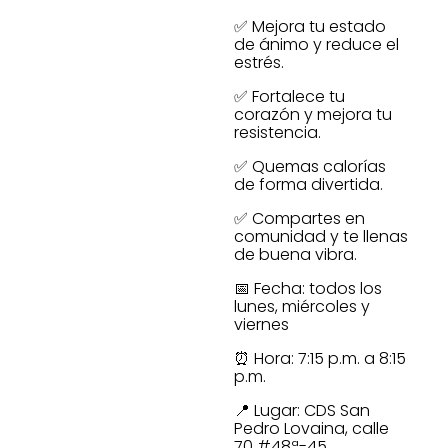
✅ Mejora tu estado
de ánimo y reduce el
estrés.
✅ Fortalece tu
corazón y mejora tu
resistencia.
✅ Quemas calorías
de forma divertida.
✅ Compartes en
comunidad y te llenas
de buena vibra.
📅 Fecha: todos los
lunes, miércoles y
viernes
⏰ Hora: 7:15 p.m. a 8:15
p.m.
📍 Lugar: CDS San
Pedro Lovaina, calle
70 #48ª-45