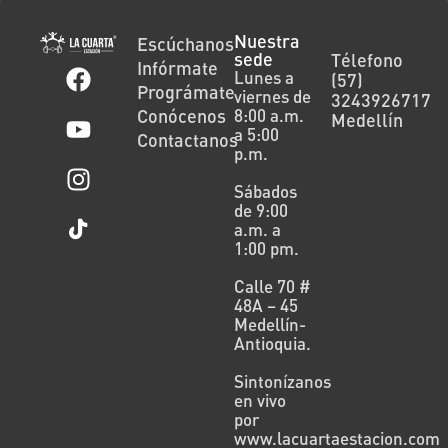
Nuestra
Escúchanos
sede
Télefono
Infórmate
Lunes a
(57)
Prográmate
viernes de
3243926717
Conócenos
8:00 a.m.
Medellín
a 5:00
Contactanos
p.m.
Sábados
de 9:00
a.m. a
1:00 pm.
Calle 70 #
48A – 45
Medellín-
Antioquia.
Sintonízanos
en vivo
por
www.lacuartaestacion.com