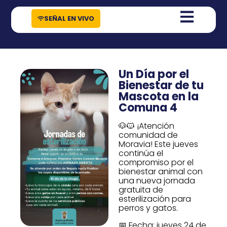
contenido
SEÑAL EN VIVO
Un Día por el
Bienestar de tu
Mascota en la
Comuna 4
🐶🐱 ¡Atención
comunidad de
Moravia! Este jueves
continúa el
compromiso por el
bienestar animal con
una nueva jornada
gratuita de
esterilización para
perros y gatos.
📅 Fecha: jueves 24 de