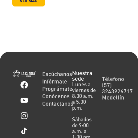
VER MÁS
Nuestra
Escúchanos
sede
Télefono
Infórmate
Lunes a
(57)
Prográmate
viernes de
3243926717
Conócenos
8:00 a.m.
Medellín
a 5:00
Contactanos
p.m.
Sábados
de 9:00
a.m. a
1:00 pm.