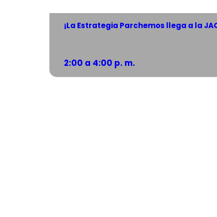
¡La Estrategia Parchemos llega a la J
2:00 a 4:00 p. m.