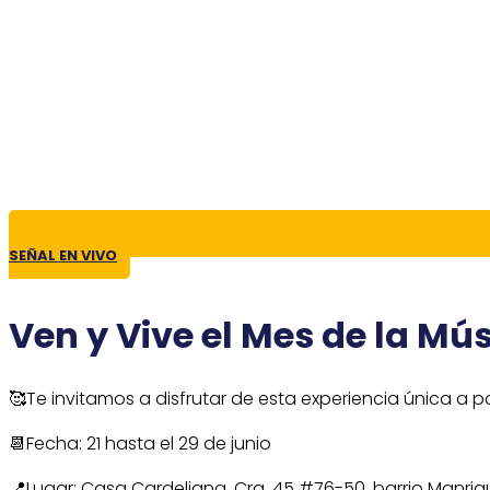
SEÑAL EN VIVO
Ven y Vive el Mes de la Mú
🥰Te invitamos a disfrutar de esta experiencia única a pa
📆Fecha: 21 hasta el 29 de junio
📍Lugar: Casa Cardeliana, Cra. 45 #76-50, barrio Manriq