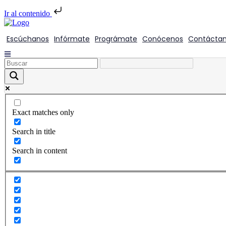
Ir al contenido
Escúchanos
Infórmate
Prográmate
Conócenos
Contácta
Exact matches only
Search in title
Search in content