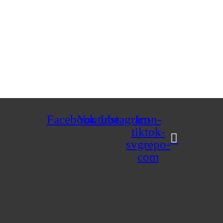
l dial: somos un puente de comunicación al servicio de 
 donde las voces locales se escuchan, los proyectos comun
Facebook
Youtube
Instagram
Icon-
tiktok-
svgrepo-
com