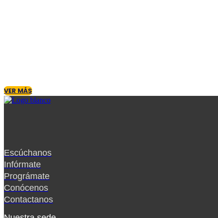
NUESTRO SERVICIO
trabajamos para ser mucho más que una frecuencia en e
radiales y coberturas especiales, brindamos un lugar
VER MÁS
Escúchanos
Infórmate
Prográmate
Conócenos
Contactanos
Nuestra sede