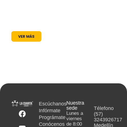
radiales y coberturas especiales, brindamos
un lugar donde las voces locales se escuchan,
los proyectos comunitarios se visibilizan y la
cultura encuentra siempre un micrófono
abierto.
VER MÁS
Nuestra
Escúchanos
sede
Télefono
Infórmate
Lunes a
(57)
Prográmate
viernes
3243926717
Conócenos
de 8:00
Medellín