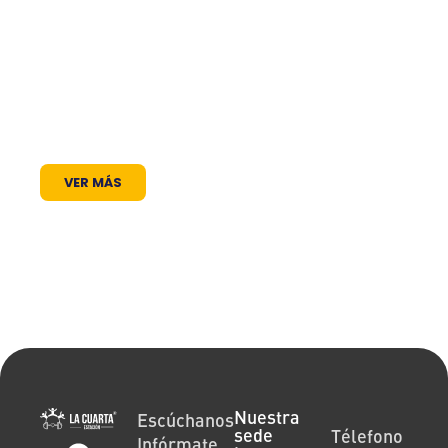
frecuencia en el dial: somos un puente de
comunicación al servicio de la comunidad. A
través de nuestros programas, espacios
radiales y coberturas especiales, brindamos
un lugar donde las voces locales se escuchan,
los proyectos comunitarios se visibilizan y la
cultura encuentra siempre un micrófono
abierto.
VER MÁS
Nuestra
Escúchanos
sede
Télefono
Infórmate