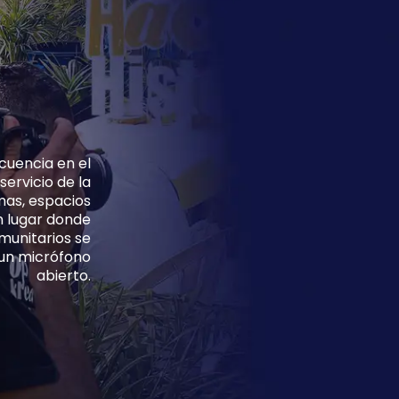
cuencia en el
ervicio de la
mas, espacios
n lugar donde
munitarios se
e un micrófono
abierto.