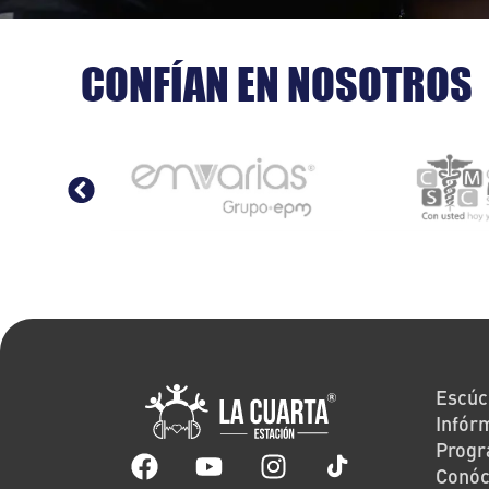
CONFÍAN EN NOSOTROS
Escúc
Infór
Prog
Conó