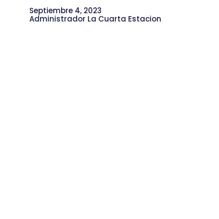
Septiembre 4, 2023
Administrador La Cuarta Estacion
Como Mejorar la Economía de tu
Hogar Siendo Madre Cabeza de
Familia