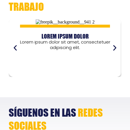
TRABAJO
LOREM IPSUM DOLOR
Lorem ipsum dolor sit amet, consectetuer
adipiscing elit.
Lorem ipsum dolor
L
SÍGUENOS EN LAS
REDES
SOCIALES