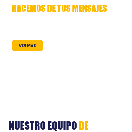
HACEMOS DE TUS MENSAJES
HISTORIAS QUE CUENTAN
Lorem ipsum dolor sit amet, consectetuer
adipiscing elit. Aenean commodo ligula eget
dolor. Aenean massa. Cum sociis natoque
VER MÁS
NUESTRO EQUIPO
DE