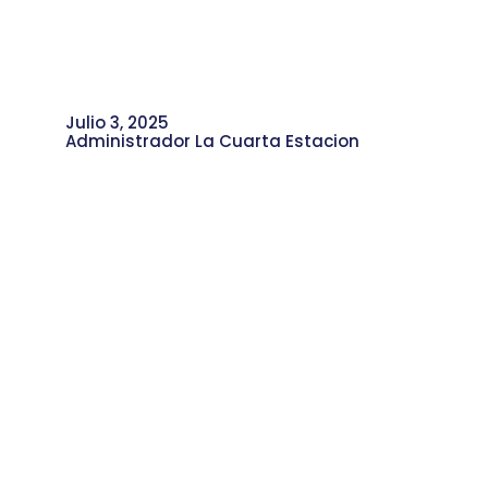
Julio 3, 2025
Administrador La Cuarta Estacion
Red de Clubes Juveniles: Juventud en
Movimiento