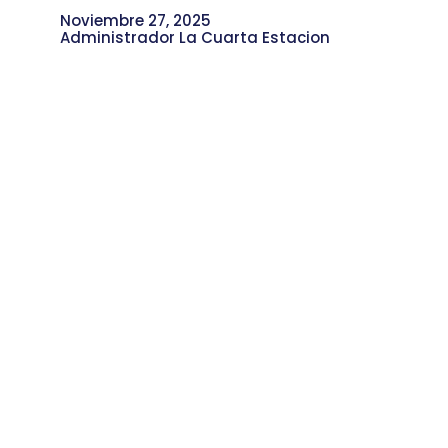
Noviembre 27, 2025
Administrador La Cuarta Estacion
Conexiones Interculturales: Un
Encuentro Entre Aranjuez y México
para el Mundo