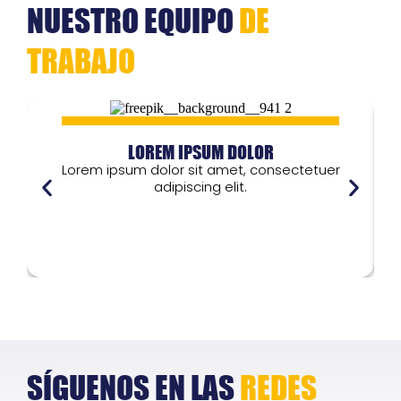
NUESTRO EQUIPO
DE
TRABAJO
LOREM IPSUM DOLOR
Lorem ipsum dolor sit amet, consectetuer
adipiscing elit.
Lorem ipsum dolor
L
SÍGUENOS EN LAS
REDES