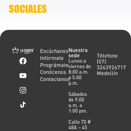
SOCIALES
Nuestra
Escúchanos
sede
Télefono
Infórmate
Lunes a
(57)
Prográmate
viernes de
3243926717
Conócenos
8:00 a.m.
Medellín
a 5:00
Contactanos
p.m.
Sábados
de 9:00
a.m. a
1:00 pm.
Calle 70 #
48A – 45