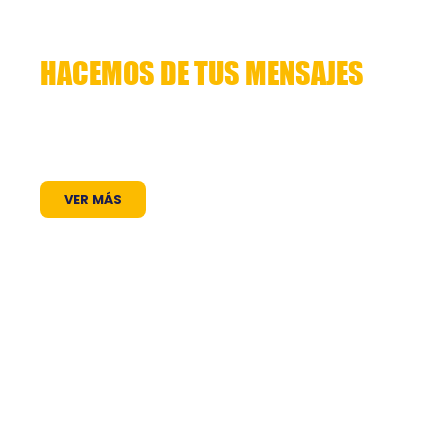
HACEMOS DE TUS MENSAJES
HISTORIAS QUE CUENTAN
Lorem ipsum dolor sit amet, consectetuer
adipiscing elit. Aenean commodo ligula eget
dolor. Aenean massa. Cum sociis natoque
VER MÁS