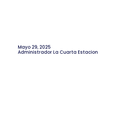
Mayo 29, 2025
Administrador La Cuarta Estacion
La Cuarta Estación: Una Voz que
Nace desde el Corazón de la
Comunidad