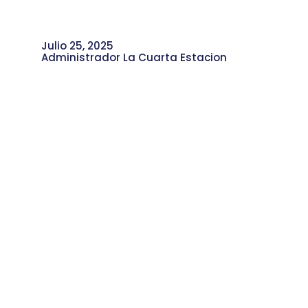
Julio 25, 2025
Administrador La Cuarta Estacion
Reality Habilidosos: Talentos
Juveniles con Proyección
Internacional