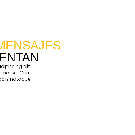
MENSAJES
UENTAN
ipiscing elit.
n massa. Cum
ociis natoque