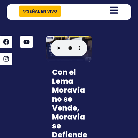
contenido
SEÑAL EN VIVO
Con el
Lema
Moravia
no se
Vende,
Moravia
se
Defiende