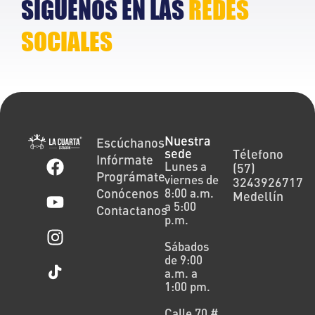
SÍGUENOS EN LAS
REDES
SOCIALES
Nuestra
Escúchanos
sede
Télefono
Infórmate
Lunes a
(57)
Prográmate
viernes de
3243926717
Conócenos
8:00 a.m.
Medellín
a 5:00
Contactanos
p.m.
Sábados
de 9:00
a.m. a
1:00 pm.
Calle 70 #