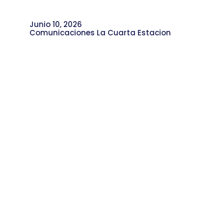
Junio 10, 2026
Comunicaciones La Cuarta Estacion
Sarampión y Mpox: la Importancia de
Informarnos para Prevenir
Enfermedades Epidemiológicas.