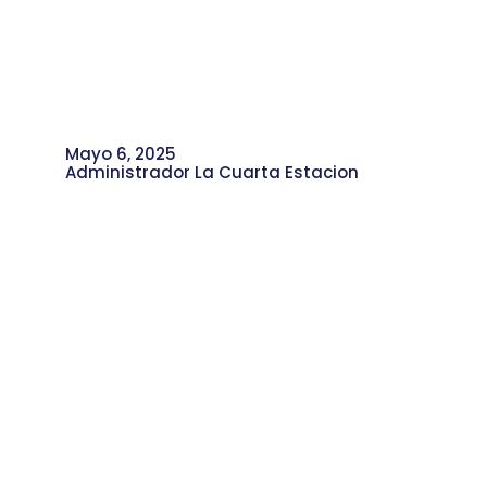
Mayo 6, 2025
Administrador La Cuarta Estacion
Así Vivimos el Tour Telemedellín con
Nuestra Escuela de Comunicación
Comunitaria