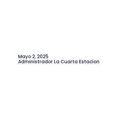
Mayo 2, 2025
Administrador La Cuarta Estacion
La Cuarta Estación Presente en
lanzamiento de THINK y su Primer
Seminario de Periodismo Juvenil