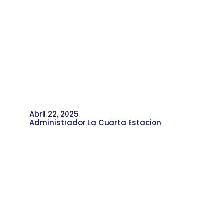
Abril 22, 2025
Administrador La Cuarta Estacion
Aventura al Barrio en el CDS Campo
Valdés fue ¡Una Fiesta para las
Familias!