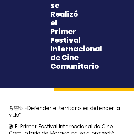
se
Realizó
el
Primer
Festival
Internacional
de Cine
Comunitario
💪🏻✨ «Defender el territorio es defender la
vida”
🎬 El Primer Festival Internacional de Cine
Comunitario de Moravia no solo proyectó