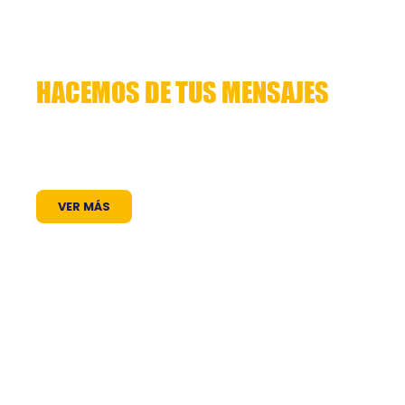
HACEMOS DE TUS MENSAJES
HISTORIAS QUE CUENTAN
Lorem ipsum dolor sit amet, consectetuer
adipiscing elit. Aenean commodo ligula eget
dolor. Aenean massa. Cum sociis natoque
VER MÁS