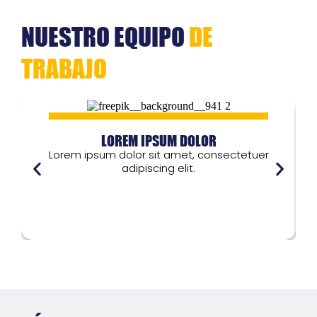
NUESTRO EQUIPO
DE
TRABAJO
LOREM IPSUM DOLOR
Lorem ipsum dolor sit amet, consectetuer
adipiscing elit.
Lorem ipsum dolor
L