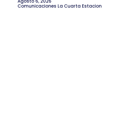
Agosto 6, 2026
Comunicaciones La Cuarta Estacion
Ondas de Esperanza: Narrativas de
Soluciones desde la comunidad