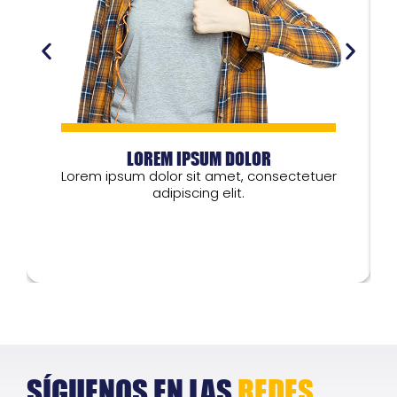
LOREM IPSUM DOLOR
Lorem ipsum dolor sit amet, consectetuer
adipiscing elit.
Lorem ipsum dolor
L
SÍGUENOS EN LAS
REDES