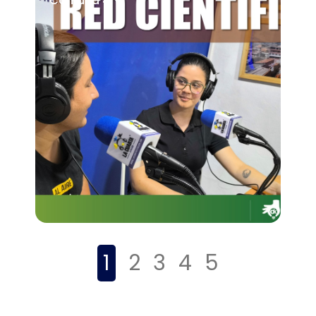
Comuna 4.
1
2
3
4
5