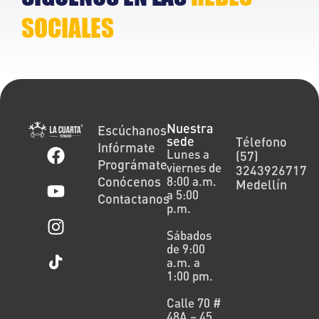
SOCIALES
Nuestra
Escúchanos
sede
Télefono
Infórmate
Lunes a
(57)
Prográmate
viernes de
3243926717
Conócenos
8:00 a.m.
Medellín
a 5:00
Contactanos
p.m.
Sábados
de 9:00
a.m. a
1:00 pm.
Calle 70 #
48A – 45