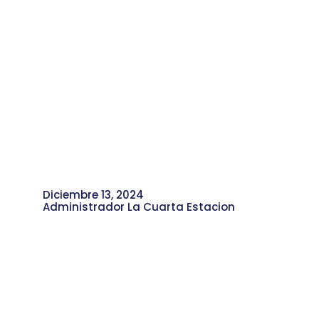
Diciembre 13, 2024
Administrador La Cuarta Estacion
Incógnito Isaac: Rima y Realidad, su
Proceso Creativo desde el Rap