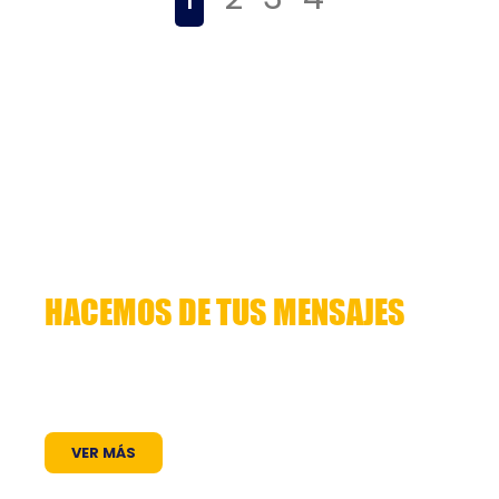
HACEMOS DE TUS MENSAJES
HISTORIAS QUE CUENTAN
Lorem ipsum dolor sit amet, consectetuer
adipiscing elit. Aenean commodo ligula eget
dolor. Aenean massa. Cum sociis natoque
VER MÁS