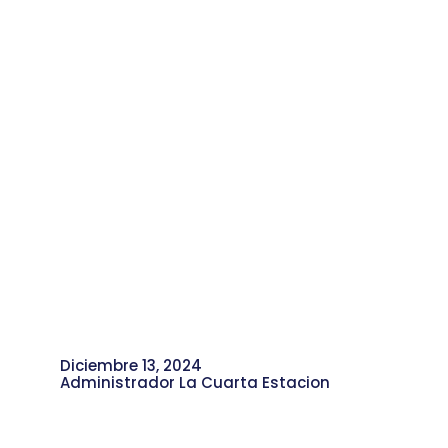
Diciembre 13, 2024
Administrador La Cuarta Estacion
Romer Pa y Jose Denz: Tu Favorito