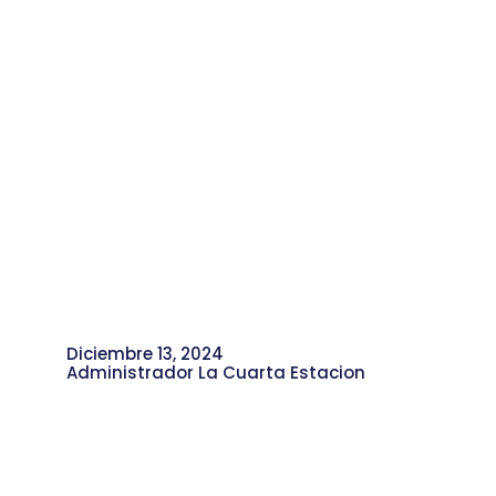
Diciembre 13, 2024
Administrador La Cuarta Estacion
La Chamaca de Oro: Relatos de su
Trayectoria Musical