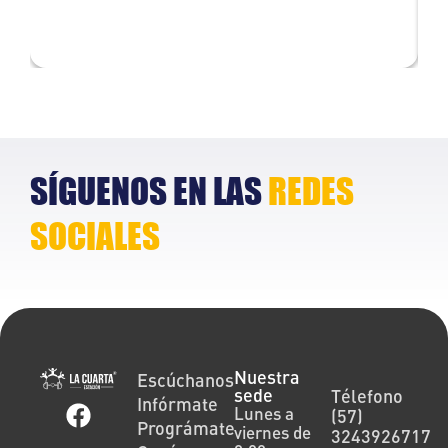
Lorem ipsum dolor
L
SÍGUENOS EN LAS
REDES
SOCIALES
Nuestra
Escúchanos
sede
Télefono
Infórmate
Lunes a
(57)
Prográmate
viernes de
3243926717