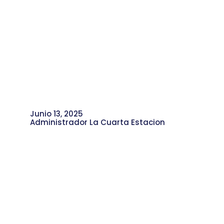
Junio 13, 2025
Administrador La Cuarta Estacion
La Comuna 4 Canta Unida,
Surgimiento del Coro de la Red
Cultural