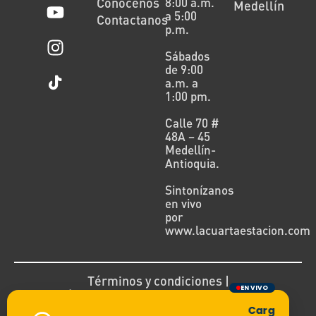
Conócenos
8:00 a.m.
Medellín
a 5:00
Contactanos
p.m.
Sábados
de 9:00
a.m. a
1:00 pm.
Calle 70 #
48A – 45
Medellín-
Antioquia.
Sintonízanos
en vivo
por
www.lacuartaestacion.com
Términos y condiciones |
EN VIVO
Política de devoluciones y reembolsos
Cargando tran