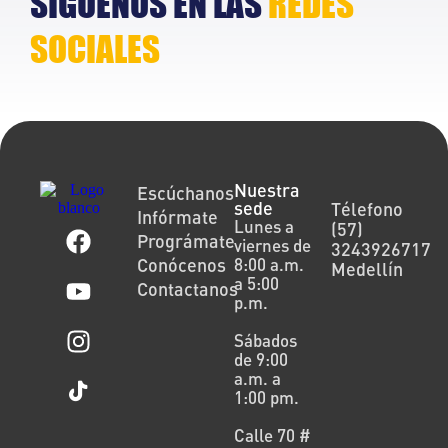
SÍGUENOS EN LAS
REDES
SOCIALES
Nuestra
Escúchanos
sede
Télefono
Infórmate
Lunes a
(57)
Prográmate
viernes de
3243926717
Conócenos
8:00 a.m.
Medellín
a 5:00
Contactanos
p.m.
Sábados
de 9:00
a.m. a
1:00 pm.
Calle 70 #