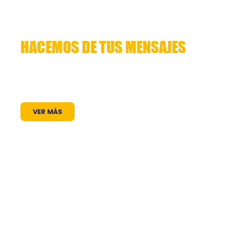
HACEMOS DE TUS MENSAJES
HISTORIAS QUE CUENTAN
Lorem ipsum dolor sit amet, consectetuer
adipiscing elit. Aenean commodo ligula eget
dolor. Aenean massa. Cum sociis natoque
VER MÁS