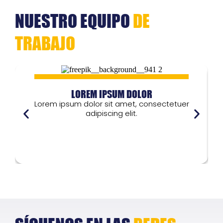
NUESTRO EQUIPO
DE
TRABAJO
LOREM IPSUM DOLOR
Lorem ipsum dolor sit amet, consectetuer
adipiscing elit.
Lorem ipsum dolor
L