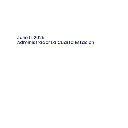
Julio 11, 2025
Administrador La Cuarta Estacion
La Biofábrica: Conectando
Conocimientos con el Territorio Rural.