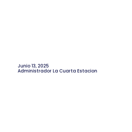
Junio 13, 2025
Administrador La Cuarta Estacion
Ciencia, Comunidad y Saberes del
Territorio, con la Red Científica de la
Comuna 4.