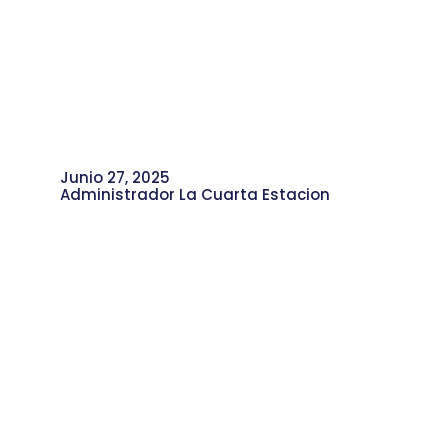
Junio 27, 2025
Administrador La Cuarta Estacion
¿Qué Impacto tiene la Primera
Biofábrica Comunitaria en la
Comuna 4?