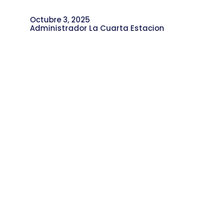
Octubre 3, 2025
Administrador La Cuarta Estacion
Acciones y Retos para la Ejecución de
la Vigencia 2025 del Presupuesto
Participativo Ambiental en la
Comuna 4