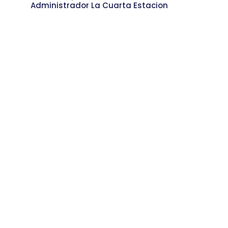
Administrador La Cuarta Estacion
Viticultura Urbana: Uvas, Vino y
Sostenibilidad desde la Nororiental