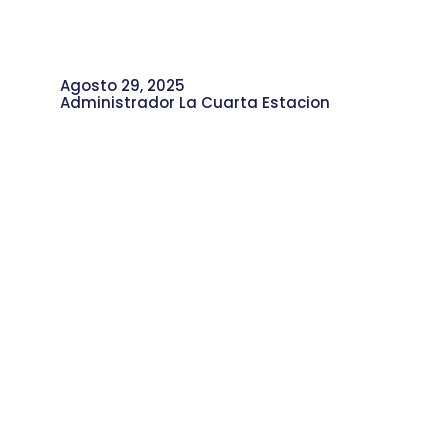
Agosto 29, 2025
Administrador La Cuarta Estacion
Abejas y Avispas Nativas: Guardianas
de los Ecosistemas Locales