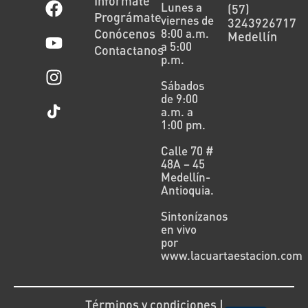
Infórmate
Lunes a
(57)
Prográmate
viernes de
3243926717
Conócenos
8:00 a.m.
Medellín
a 5:00
Contactanos
p.m.
Sábados
de 9:00
a.m. a
1:00 pm.
Calle 70 #
48A – 45
Medellín-
Antioquia.
Sintonízanos
en vivo
por
www.lacuartaestacion.com
Términos y condiciones |