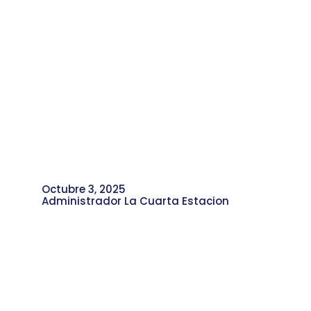
Octubre 3, 2025
Administrador La Cuarta Estacion
Acciones y Retos para la Ejecución de
la Vigencia 2025 del Presupuesto
Participativo Ambiental en la
Comuna 4