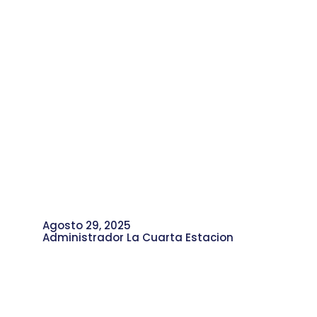
Agosto 29, 2025
Administrador La Cuarta Estacion
Abejas y Avispas Nativas: Guardianas
de los Ecosistemas Locales