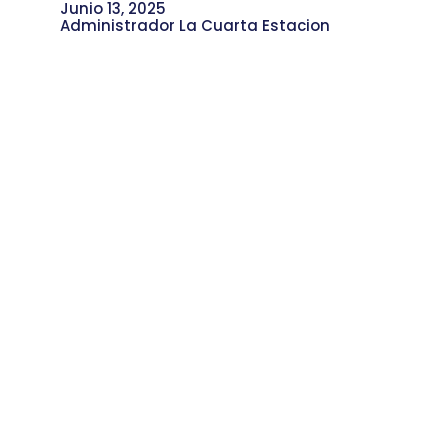
Junio 13, 2025
Administrador La Cuarta Estacion
Ciencia, Comunidad y Saberes del
Territorio, con la Red Científica de la
Comuna 4.