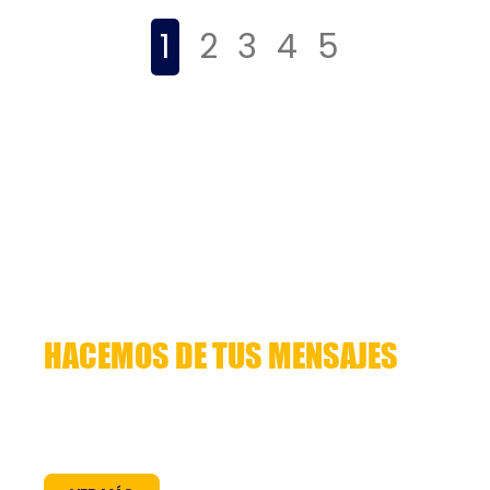
1
2
3
4
5
HACEMOS DE TUS MENSAJES
HISTORIAS QUE CUENTAN
Lorem ipsum dolor sit amet, consectetuer
adipiscing elit. Aenean commodo ligula eget
dolor. Aenean massa. Cum sociis natoque