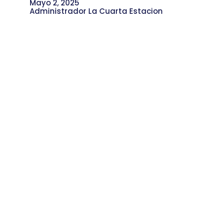
Mayo 2, 2025
Administrador La Cuarta Estacion
La Cuarta Estación Presente en
lanzamiento de THINK y su Primer
Seminario de Periodismo Juvenil