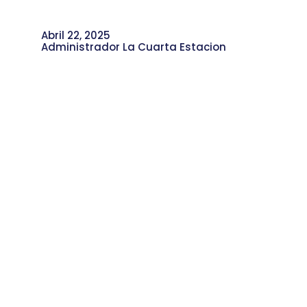
Abril 22, 2025
Administrador La Cuarta Estacion
Aventura al Barrio en el CDS Campo
Valdés fue ¡Una Fiesta para las
Familias!