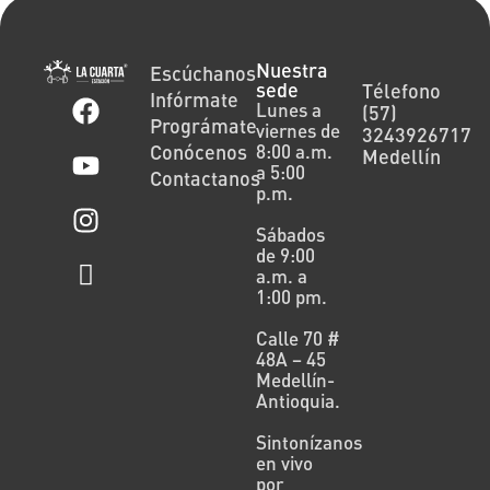
Nuestra
Escúchanos
sede
Télefono
Infórmate
Lunes a
(57)
Prográmate
viernes de
3243926717
Conócenos
8:00 a.m.
Medellín
a 5:00
Contactanos
p.m.
Sábados
de 9:00
a.m. a
1:00 pm.
Calle 70 #
48A – 45
Medellín-
Antioquia.
Sintonízanos
en vivo
por