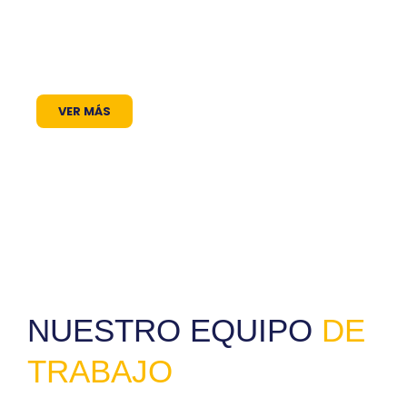
CUENTAN
Lorem ipsum dolor sit amet, consectetuer
adipiscing elit. Aenean commodo ligula eget
dolor. Aenean massa. Cum sociis natoque
VER MÁS
NUESTRO EQUIPO
DE
TRABAJO