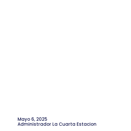
Gómez Asume la Coordinación del
CDS San Pedro
Mayo 6, 2025
Administrador La Cuarta Estacion