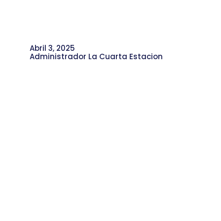
Abril 3, 2025
Administrador La Cuarta Estacion
Revive los Mejores Momentos de
Aventura al Barrio en Manrique
Central # 1