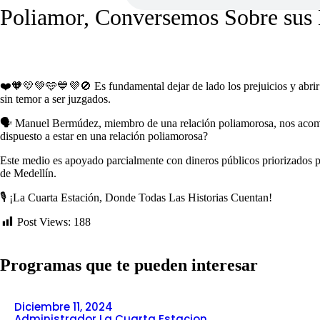
Poliamor, Conversemos Sobre sus 
❤️🧡💛💚🩵💙💜🚫 Es fundamental dejar de lado los prejuicios y abrir 
sin temor a ser juzgados.
🗣️ Manuel Bermúdez, miembro de una relación poliamorosa, nos acompa
dispuesto a estar en una relación poliamorosa?
Este medio es apoyado parcialmente con dineros públicos priorizados p
de Medellín.
🎙️ ¡La Cuarta Estación, Donde Todas Las Historias Cuentan!
Post Views:
188
Programas que te pueden interesar
Diciembre 11, 2024
Administrador La Cuarta Estacion