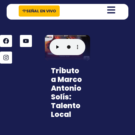
contenido
SEÑAL EN VIVO
Tributo
a Marco
Antonio
Solís:
Talento
Local