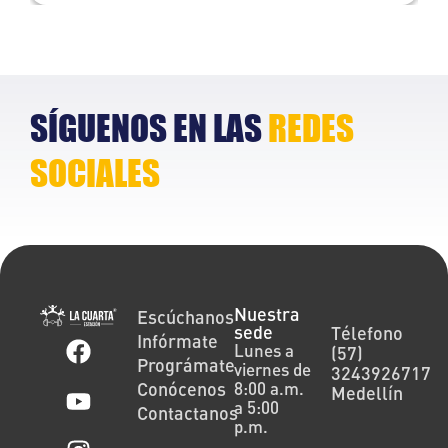
Lorem ipsum dolor
L
SÍGUENOS EN LAS
REDES
SOCIALES
Nuestra
Escúchanos
sede
Télefono
Infórmate
Lunes a
(57)
Prográmate
viernes de
3243926717
Conócenos
8:00 a.m.
Medellín
a 5:00
Contactanos
p.m.