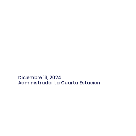
Diciembre 13, 2024
Administrador La Cuarta Estacion
La Chamaca de Oro: Relatos de su
Trayectoria Musical