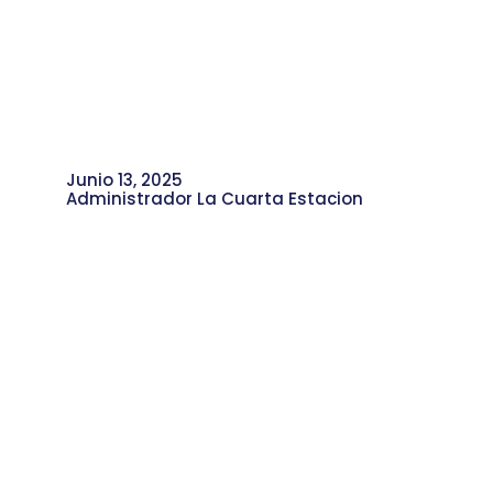
Junio 13, 2025
Administrador La Cuarta Estacion
La Comuna 4 Canta Unida,
Surgimiento del Coro de la Red
Cultural