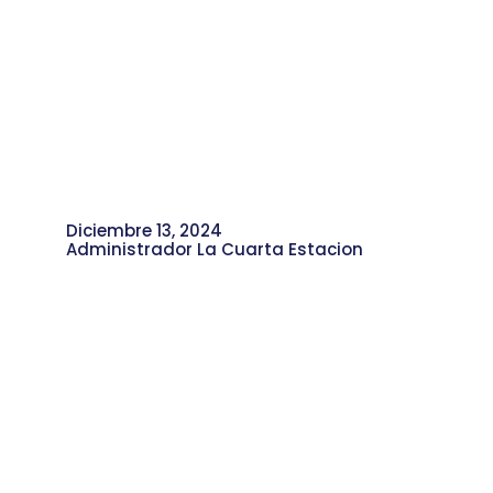
Diciembre 13, 2024
Administrador La Cuarta Estacion
Incógnito Isaac: Rima y Realidad, su
Proceso Creativo desde el Rap