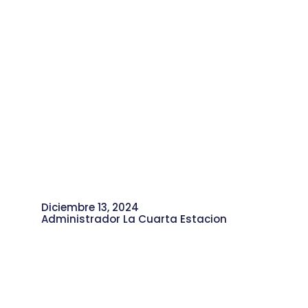
Diciembre 13, 2024
Administrador La Cuarta Estacion
Romer Pa y Jose Denz: Tu Favorito
Próximo Lanzamiento en
Colaboración