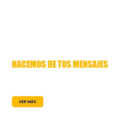
HACEMOS DE TUS MENSAJES
HISTORIAS QUE CUENTAN
Lorem ipsum dolor sit amet, consectetuer
adipiscing elit. Aenean commodo ligula eget
dolor. Aenean massa. Cum sociis natoque
VER MÁS