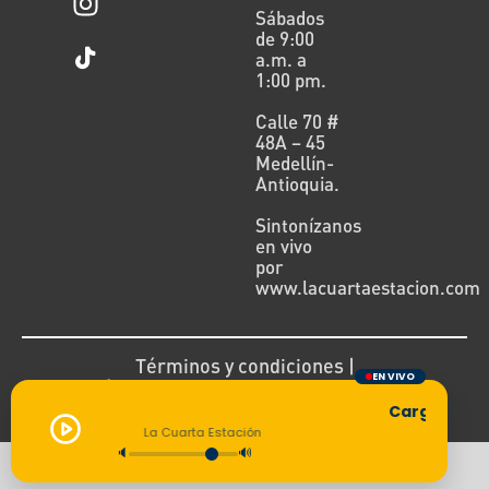
Sábados
de 9:00
a.m. a
1:00 pm.
Calle 70 #
48A – 45
Medellín-
Antioquia.
Sintonízanos
en vivo
por
www.lacuartaestacion.com
Términos y condiciones |
EN VIVO
Política de devoluciones y reembolsos
Cargando tran
La Cuarta Estación
🔈
🔊
Todos los derechos reservados