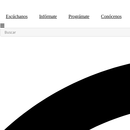
contenido
Escúchanos
Infórmate
Prográmate
Conócenos