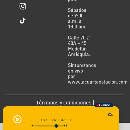
Sábados
de 9:00
a.m. a
1:00 pm.
Calle 70 #
48A – 45
Medellín-
Antioquia.
Sintonízanos
en vivo
por
www.lacuartaestacion.com
Términos y condiciones |
EN VIVO
Política de devoluciones y reembolsos
Cargando 
La Cuarta Estación
🔈
🔊
Todos los derechos reservados