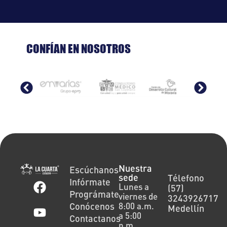
CONFÍAN EN NOSOTROS
Nuestra
Escúchanos
sede
Télefono
Infórmate
Lunes a
(57)
Prográmate
viernes de
3243926717
Conócenos
8:00 a.m.
Medellín
a 5:00
Contactanos
p.m.