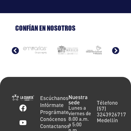
CONFÍAN EN NOSOTROS
Nuestra
Escúchanos
sede
Télefono
Infórmate
Lunes a
(57)
Prográmate
viernes de
3243926717
Conócenos
8:00 a.m.
Medellín
a 5:00
Contactanos
p.m.