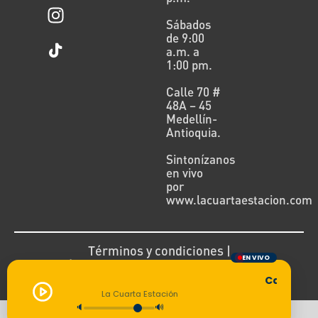
Sábados
de 9:00
a.m. a
1:00 pm.
Calle 70 #
48A – 45
Medellín-
Antioquia.
Sintonízanos
en vivo
por
www.lacuartaestacion.com
Términos y condiciones |
EN VIVO
Política de devoluciones y reembolsos
Cargando 
La Cuarta Estación
🔈
🔊
Todos los derechos reservados