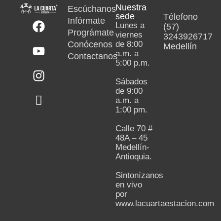
Nuestra
Escúchanos
sede
Télefono
Infórmate
Lunes a
(57)
Prográmate
viernes
3243926717
Conócenos
de 8:00
Medellín
a.m. a
Contactanos
5:00 p.m.
Sábados
de 9:00
a.m. a
1:00 pm.
Calle 70 #
48A – 45
Medellín-
Antioquia.
Sintonízanos
en vivo
por
www.lacuartaestacion.com