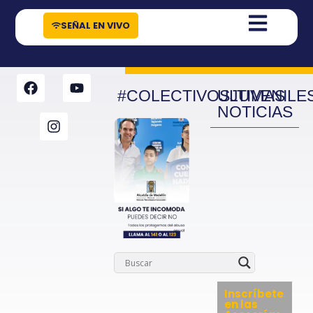
contenido
SEÑAL EN VIVO
#COLECTIVOSJUVENILE
ULTIMAS
NOTICIAS
Inscríbete
en las