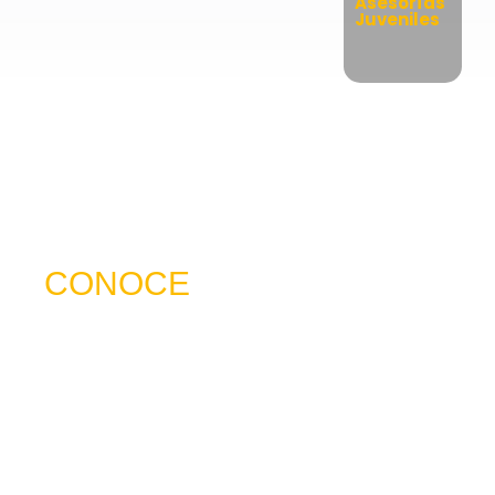
Asesorías
Juveniles
CONOCE
NUESTRO SERVICIO
trabajamos para ser mucho más que una
frecuencia en el dial: somos un puente de
comunicación al servicio de la comunidad. A
través de nuestros programas, espacios
radiales y coberturas especiales, brindamos
un lugar donde las voces locales se escuchan,
los proyectos comunitarios se visibilizan y la