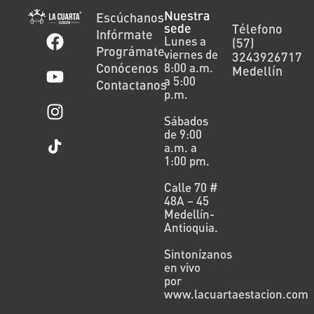
Nuestra
Escúchanos
sede
Télefono
Infórmate
Lunes a
(57)
Prográmate
viernes de
3243926717
Conócenos
8:00 a.m.
Medellín
a 5:00
Contactanos
p.m.
Sábados
de 9:00
a.m. a
1:00 pm.
Calle 70 #
48A – 45
Medellín-
Antioquia.
Sintonízanos
en vivo
por
www.lacuartaestacion.com