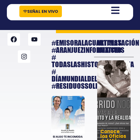
contenido
SEÑAL EN VIVO
#EMISORALACUARTAESTACIÓN
ULTIMAS
#ARANJUEZINFORMATIVO
NOTICIAS
#
TODASLASHISTORIASCUENTA
#
DÍAMUNDIALDELRECICLAJE
#RESIDUOSSOLIDOS
Conoce
los Oficios