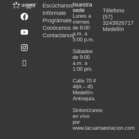
Nuestra
Escúchanos
sede
Télefono
Infórmate
Lunes a
(57)
Prográmate
viernes
3243926717
Conócenos
de 8:00
Medellín
a.m. a
Contactanos
5:00 p.m.
Sábados
de 9:00
a.m. a
1:00 pm.
Calle 70 #
48A – 45
Medellín-
Antioquia.
Sintonízanos
en vivo
por
www.lacuartaestacion.com