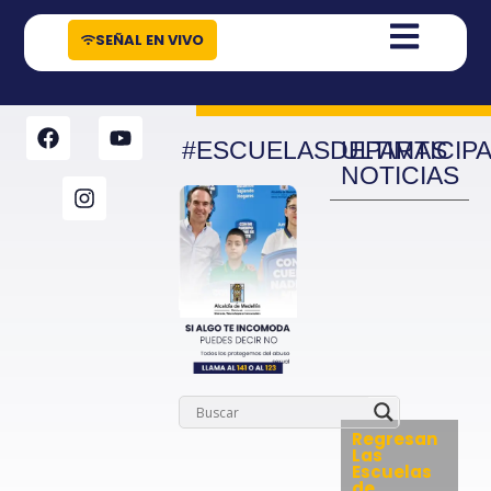
contenido
SEÑAL EN VIVO
#ESCUELASDEPARTICIP
ULTIMAS
NOTICIAS
Regresan
Las
Escuelas
de