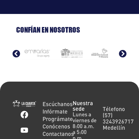
CONFÍAN EN NOSOTROS
Nuestra
Escúchanos
sede
Télefono
Infórmate
Lunes a
(57)
Prográmate
viernes de
3243926717
Conócenos
8:00 a.m.
Medellín
a 5:00
Contactanos
p.m.