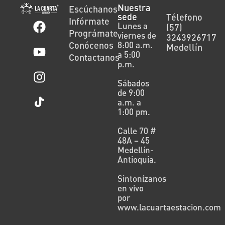
Nuestra
Escúchanos
sede
Télefono
Infórmate
Lunes a
(57)
Prográmate
viernes de
3243926717
Conócenos
8:00 a.m.
Medellín
a 5:00
Contactanos
p.m.
Sábados
de 9:00
a.m. a
1:00 pm.
Calle 70 #
48A – 45
Medellín-
Antioquia.
Sintonízanos
en vivo
por
www.lacuartaestacion.com