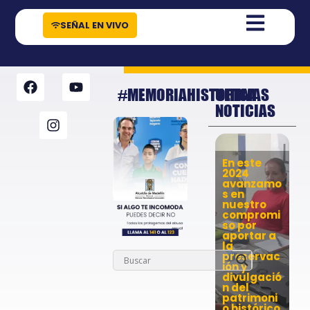
contenido
SEÑAL EN VIVO
#MEMORIAHISTORICA
ULTIMAS
NOTICIAS
En este
2024
avanzamo
s en
nuestro
compromi
so por
aportar a
la
preservac
ión y
divulgació
n del
patrimoni
o histórico