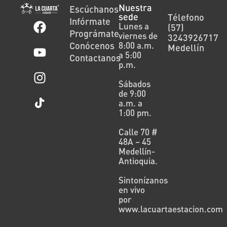
Nuestra
Escúchanos
sede
Télefono
Infórmate
Lunes a
(57)
Prográmate
viernes de
3243926717
Conócenos
8:00 a.m.
Medellín
a 5:00
Contactanos
p.m.
Sábados
de 9:00
a.m. a
1:00 pm.
Calle 70 #
48A – 45
Medellín-
Antioquia.
Sintonízanos
en vivo
por
www.lacuartaestacion.com