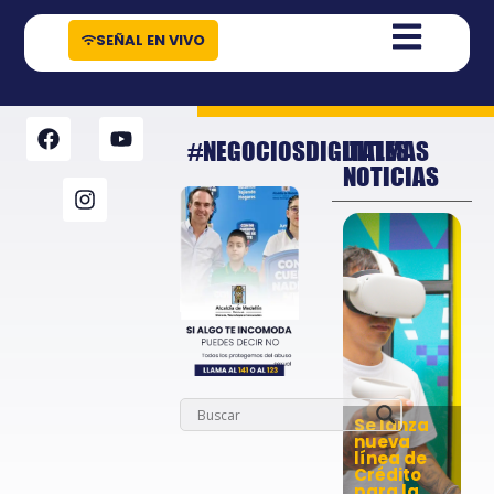
contenido
SEÑAL EN VIVO
#NEGOCIOSDIGITALES
ULTIMAS
NOTICIAS
Se lanza
nueva
línea de
Crédito
para la