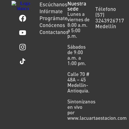
Nuestra
Escúchanos
sede
Télefono
Infórmate
Lunes a
(57)
Prográmate
viernes de
3243926717
Conócenos
8:00 a.m.
Medellín
a 5:00
Contactanos
p.m.
Sábados
de 9:00
a.m. a
1:00 pm.
Calle 70 #
48A – 45
Medellín-
Antioquia.
Sintonízanos
en vivo
por
www.lacuartaestacion.com