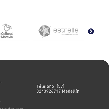
Nuestras sedes
.
Télefono (57)
3243926717 Medellín
.