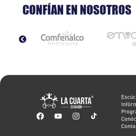
CONFÍAN EN NOSOTROS
Escúc
Infór
Prog
Conó
Conta