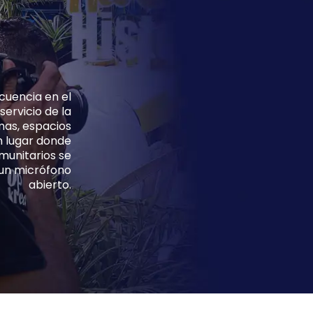
cuencia en el
ervicio de la
mas, espacios
n lugar donde
munitarios se
e un micrófono
abierto.