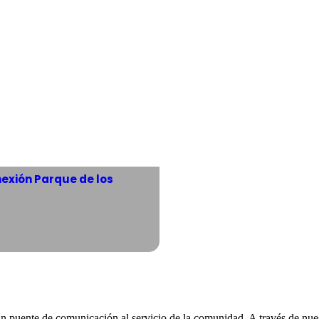
exión Parque de los
n puente de comunicación al servicio de la comunidad. A través de nues