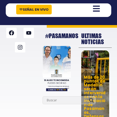
contenido
SEÑAL EN VIVO
#PASAMANOS
ULTIMAS
NOTICIAS
Más de 20
puntos de
Medellín
serán
Intervenid
os con la
Instalació
n de
Pasaman
os,
Defensas