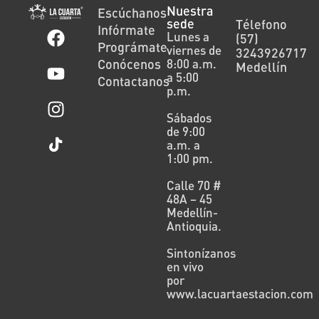
Nuestra
Escúchanos
sede
Télefono
Infórmate
Lunes a
(57)
Prográmate
viernes de
3243926717
Conócenos
8:00 a.m.
Medellín
a 5:00
Contactanos
p.m.
Sábados
de 9:00
a.m. a
1:00 pm.
Calle 70 #
48A – 45
Medellín-
Antioquia.
Sintonízanos
en vivo
por
www.lacuartaestacion.com