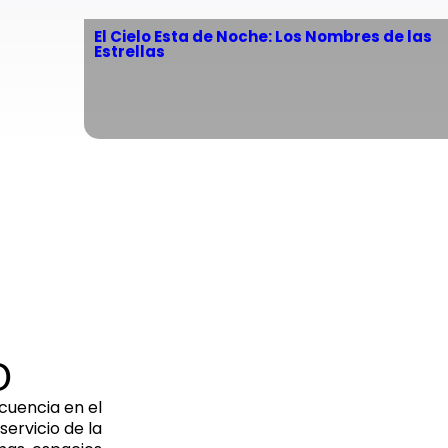
El Cielo Esta de Noche: Los Nombres de las
Estrellas
O
cuencia en el
ervicio de la