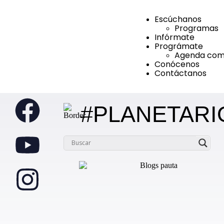
Escúchanos
Programas
Infórmate
Prográmate
Agenda comu
Conócenos
Contáctanos
#PLANETARI