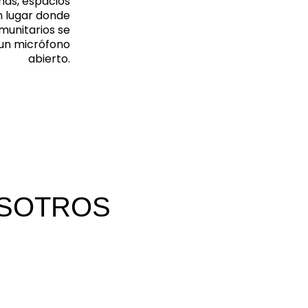
mas, espacios
n lugar donde
munitarios se
e un micrófono
abierto.
OSOTROS