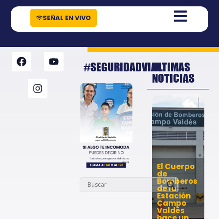
contenido
SEÑAL EN VIVO
#SEGURIDADVIAL
ULTIMAS
NOTICIAS
El Cuerpo
de
Bomberos
de la
Estación
Campo
Valdés
hace un