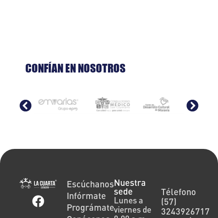
CONFÍAN EN NOSOTROS
Nuestra
Escúchanos
sede
Télefono
Infórmate
Lunes a
(57)
Prográmate
viernes de
3243926717