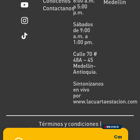
Conócenos
8:00 a.m.
Medellín
a 5:00
Contactanos
p.m.
Sábados
de 9:00
a.m. a
1:00 pm.
Calle 70 #
48A – 45
Medellín-
Antioquia.
Sintonízanos
en vivo
por
www.lacuartaestacion.com
Términos y condiciones |
EN VIVO
Política de devoluciones y reembolsos
Cargando tr