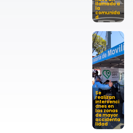
llamado a
la
comunida
d
Se
realizan
intervenci
ones en
las zonas
de mayor
accidenta
lidad