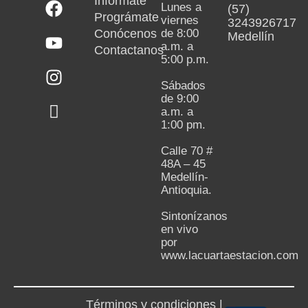
Infórmate
Lunes a
(57)
Prográmate
viernes
3243926717
Conócenos
de 8:00
Medellín
a.m. a
Contactanos
5:00 p.m.
Sábados
de 9:00
a.m. a
1:00 pm.
Calle 70 #
48A – 45
Medellín-
Antioquia.
Sintonízanos
en vivo
por
www.lacuartaestacion.com
Términos y condiciones |