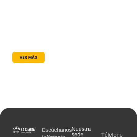
frecuencia en el dial: somos un puente de
comunicación al servicio de la comunidad. A
través de nuestros programas, espacios
radiales y coberturas especiales, brindamos
un lugar donde las voces locales se escuchan,
los proyectos comunitarios se visibilizan y la
cultura encuentra siempre un micrófono
abierto.
VER MÁS
Nuestra
Escúchanos
sede
Télefono