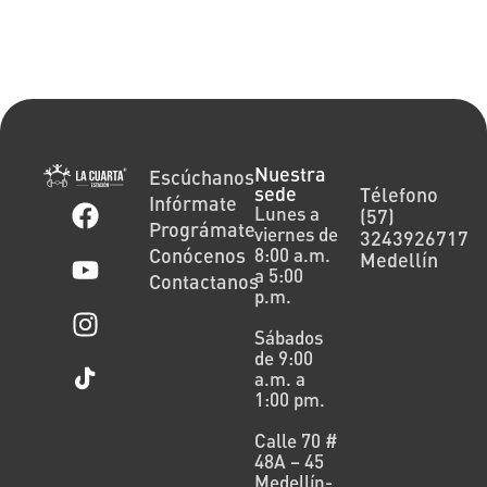
Nuestra
Escúchanos
sede
Télefono
Infórmate
Lunes a
(57)
Prográmate
viernes de
3243926717
Conócenos
8:00 a.m.
Medellín
a 5:00
Contactanos
p.m.
Sábados
de 9:00
a.m. a
1:00 pm.
Calle 70 #
48A – 45
Medellín-