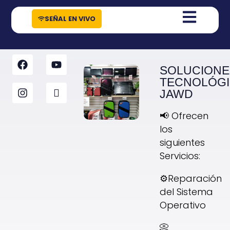
contenido
SEÑAL EN VIVO
SOLUCIONE
TECNOLÓGI
JAWD
📢 Ofrecen
los
siguientes
Servicios:
⚙️Reparación
del Sistema
Operativo
📀