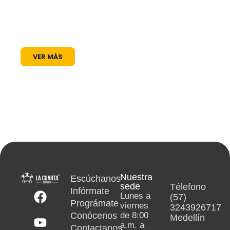
un lugar donde las voces locales se escuchan,
los proyectos comunitarios se visibilizan y la
cultura encuentra siempre un micrófono
abierto.
VER MÁS
Nuestra
Escúchanos
sede
Télefono
Infórmate
Lunes a
(57)
Prográmate
viernes
3243926717
Conócenos
de 8:00
Medellín
a.m. a
Contactanos