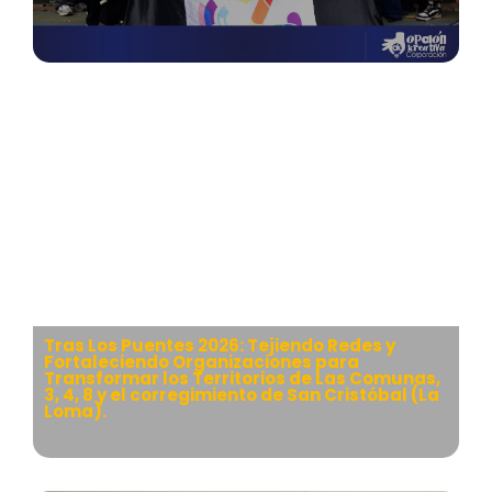
Tras Los Puentes 2026: Tejiendo Redes y
Fortaleciendo Organizaciones para
Transformar los Territorios de Las Comunas,
3, 4, 8 y el corregimiento de San Cristóbal (La
Loma).