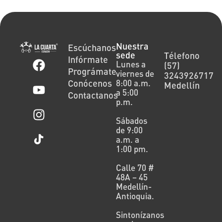
Nuestra
Escúchanos
sede
Télefono
Infórmate
Lunes a
(57)
Prográmate
viernes de
3243926717
Conócenos
8:00 a.m.
Medellín
a 5:00
Contactanos
p.m.
Sábados
de 9:00
a.m. a
1:00 pm.
Calle 70 #
48A – 45
Medellín-
Antioquia.
Sintonízanos