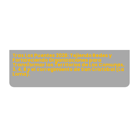
Tras Los Puentes 2026: Tejiendo Redes y
Fortaleciendo Organizaciones para
Transformar los Territorios de Las Comunas,
3, 4, 8 y el corregimiento de San Cristóbal (La
Loma).