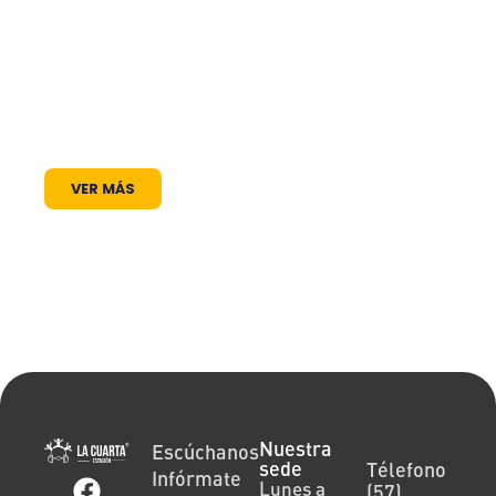
comunicación al servicio de la comunidad. A
través de nuestros programas, espacios
radiales y coberturas especiales, brindamos
un lugar donde las voces locales se escuchan,
los proyectos comunitarios se visibilizan y la
cultura encuentra siempre un micrófono
abierto.
VER MÁS
Nuestra
Escúchanos
sede
Télefono
Infórmate
Lunes a
(57)