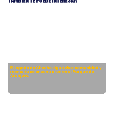
TAMBIÉN TE PUEDE INTERESAR
El legado de Checho sigue vivo: comunidad y
memoria se encontraron en el Parque de
Aranjuez