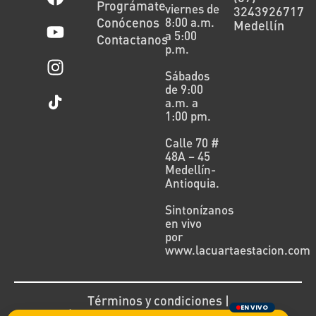
Prográmate
viernes de
3243926717
Conócenos
8:00 a.m.
Medellín
a 5:00
Contactanos
p.m.
Sábados
de 9:00
a.m. a
1:00 pm.
Calle 70 #
48A – 45
Medellín-
Antioquia.
Sintonízanos
en vivo
por
www.lacuartaestacion.com
Términos y condiciones |
EN VIVO
Política de devoluciones y reembolsos