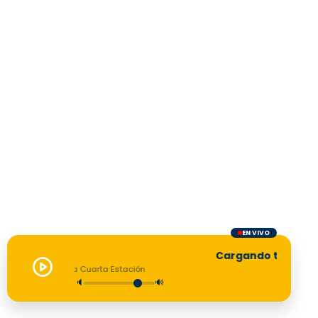
EN VIVO
Cargando transmisión.
La Cuarta Estación
🔈
🔊