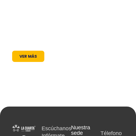
frecuencia en el dial: somos un puente de
comunicación al servicio de la comunidad. A
través de nuestros programas, espacios
radiales y coberturas especiales, brindamos
un lugar donde las voces locales se escuchan,
los proyectos comunitarios se visibilizan y la
cultura encuentra siempre un micrófono
abierto.
VER MÁS
Nuestra
Escúchanos
sede
Télefono
Infórmate