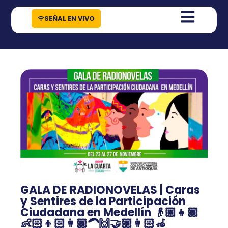
contenido
SEÑAL EN VIVO
GALA DE RADIONOVELAS | Caras
y Sentires de la Participación
Ciudadana en Medellín 👴🏼👧🏿
👶🏻👦🏻👩🏾‍🦱🙌🤝🏼👩🏻‍🦽