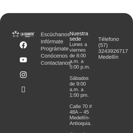
Nuestra
Escúchanos
sede
Télefono
Infórmate
Lunes a
(57)
Prográmate
viernes
3243926717
Conócenos
de 8:00
Medellín
a.m. a
Contactanos
5:00 p.m.
Sábados
de 9:00
a.m. a
1:00 pm.
Calle 70 #
48A – 45
Medellín-
Antioquia.