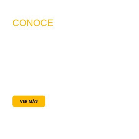
CONOCE
NUESTRO SERVICIO
trabajamos para ser mucho más que una
frecuencia en el dial: somos un puente de
comunicación al servicio de la comunidad. A
través de nuestros programas, espacios
radiales y coberturas especiales, brindamos
un lugar donde las voces locales se escuchan,
los proyectos comunitarios se visibilizan y la
cultura encuentra siempre un micrófono
abierto.
VER MÁS