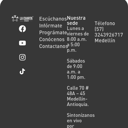
Nuestra
Escúchanos
sede
Télefono
Infórmate
Lunes a
(57)
Prográmate
viernes de
3243926717
Conócenos
8:00 a.m.
Medellín
a 5:00
Contactanos
p.m.
Sábados
de 9:00
a.m. a
1:00 pm.
Calle 70 #
48A – 45
Medellín-
Antioquia.
Sintonízanos
en vivo
por